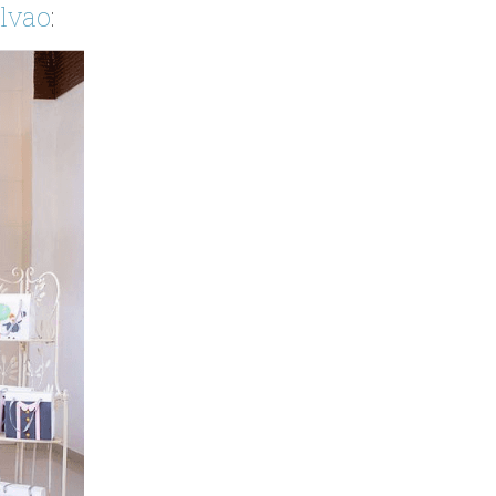
lvao
: