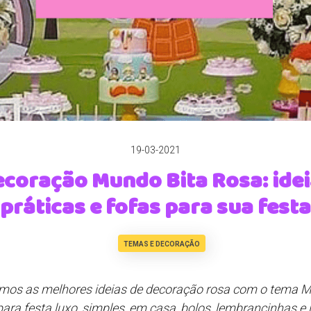
19-03-2021
coração Mundo Bita Rosa: ide
práticas e fofas para sua festa
TEMAS E DECORAÇÃO
mos as melhores ideias de decoração rosa com o tema M
para festa luxo, simples, em casa, bolos, lembrancinhas e 