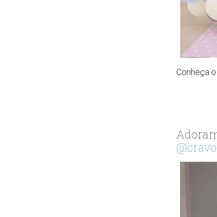
Conheça o 
Adoram
@cravo