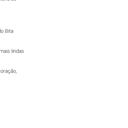
o Bita
mais lindas
coração,