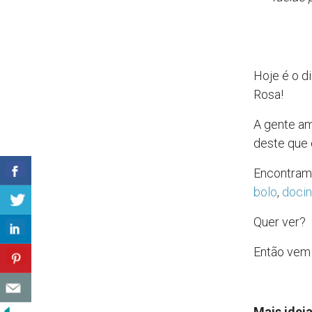
Hoje é o d
Rosa!
A gente am
deste que 
Encontramo
bolo
,
doci
Quer ver?
Então vem
Mais idei