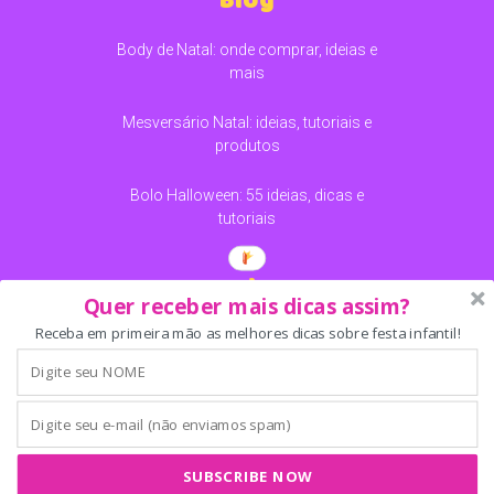
Blog
Body de Natal: onde comprar, ideias e
mais
Mesversário Natal: ideias, tutoriais e
produtos
Bolo Halloween: 55 ideias, dicas e
tutoriais
Redes
Quer receber mais dicas assim?
Receba em primeira mão as melhores dicas sobre festa infantil!
SEARCH
FOR:
SUBSCRIBE NOW
Copyright ©️ 2024 - Bolo Guaraná