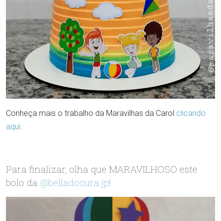
Conheça mais o trabalho da Maravilhas da Carol
clicando
aqui
.
Para finalizar, olha que MARAVILHOSO este
bolo da
@belladocura.jp
!