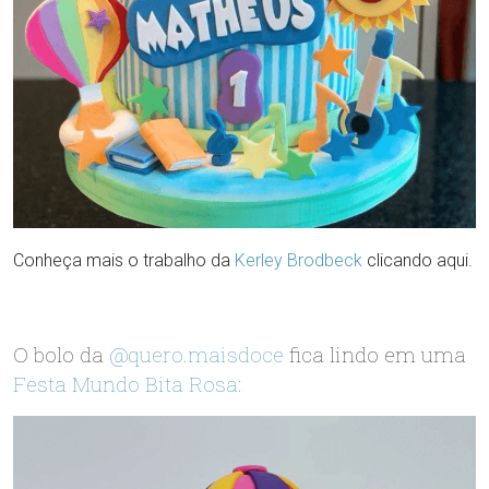
Conheça mais o trabalho da
Kerley Brodbeck
clicando aqui.
O bolo da
@quero.maisdoce
fica lindo em uma
Festa Mundo Bita Rosa: