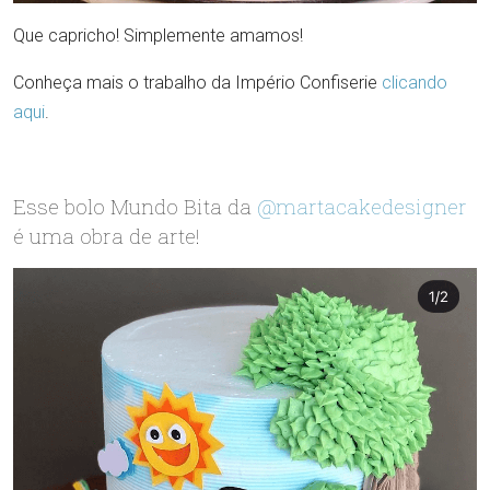
Que capricho! Simplemente amamos!
Conheça mais o trabalho da Império Confiserie
clicando
aqui
.
Esse bolo Mundo Bita da
@martacakedesigner
é uma obra de arte!