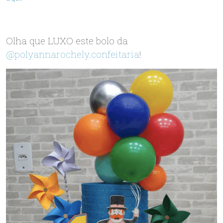
Olha que LUXO este bolo da
@polyannarochely.confeitaria
!