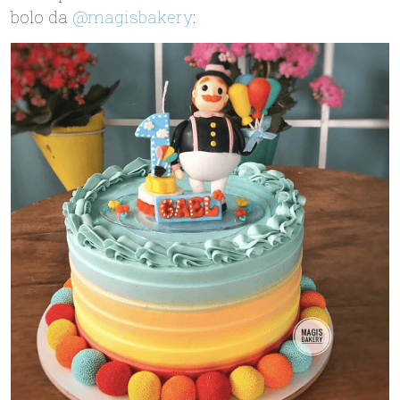
bolo da
@magisbakery
: