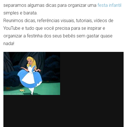
separamos algumas dicas para organizar uma
festa infantil
simples e barata.
Reunimos dicas, referências visuais, tutoriais, vídeos de
YouTube e tudo que você precisa para se inspirar e
organizar a festinha dos seus bebês sem gastar quase
nada!