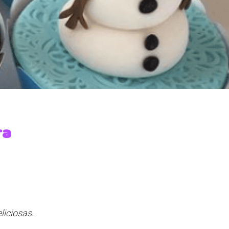
ra
liciosas.