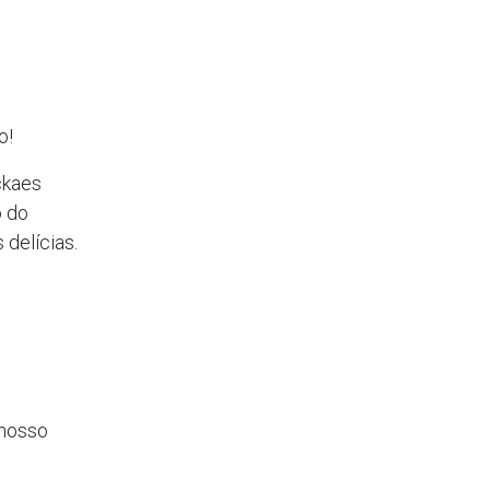
o!
ckaes
o do
 delícias.
 nosso