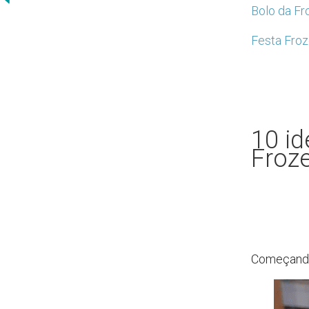
Bolo da Fr
Festa Froz
10 i
Froze
Começando