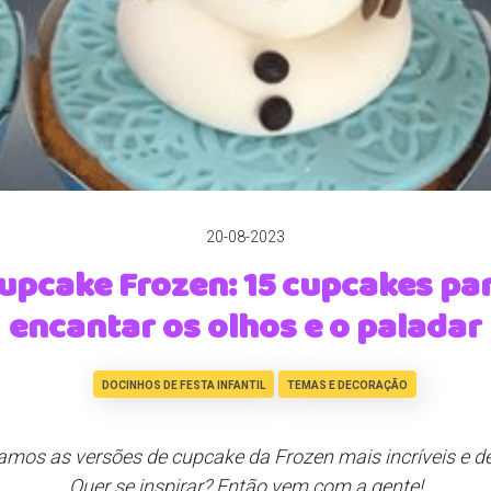
20-08-2023
upcake Frozen: 15 cupcakes pa
encantar os olhos e o paladar
DOCINHOS DE FESTA INFANTIL
TEMAS E DECORAÇÃO
mos as versões de cupcake da Frozen mais incríveis e de
Quer se inspirar? Então vem com a gente!