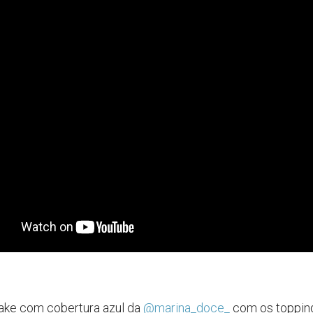
ake com cobertura azul da
@marina_doce_
com os toppin