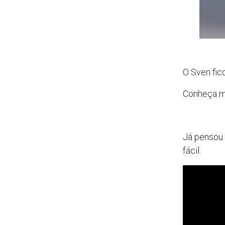
O Sven fico
Conheça ma
Já pensou
fácil: