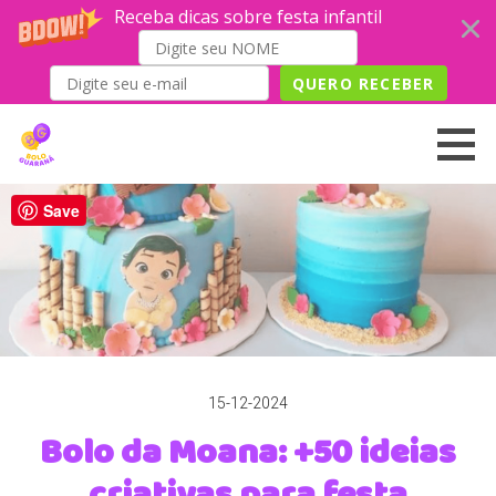
Receba dicas sobre festa infantil
QUERO RECEBER
Skip
to
content
Save
15-12-2024
Bolo da Moana: +50 ideias
criativas para festa