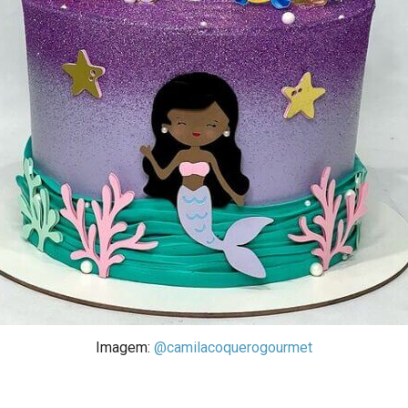
Imagem:
@camilacoquerogourmet