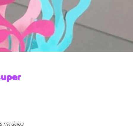
super
os modelos