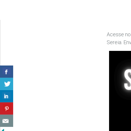
Acesse no
Sereia. En