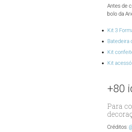
Antes de c
bolo da Ar
Kit 3 Form
Batedeira 
Kit confei
Kit acessó
+80 i
Para co
decoraç
Créditos:
@