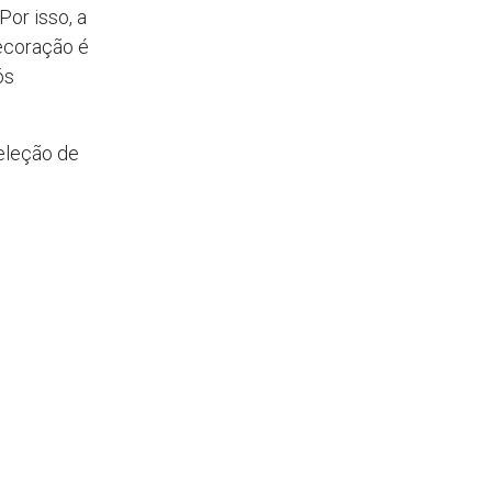
or isso, a
decoração é
ós
eleção de