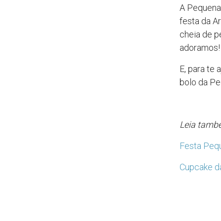
A Pequena 
festa da A
cheia de p
adoramos!
E, para te
bolo da P
Leia tamb
Festa Pequ
Cupcake da