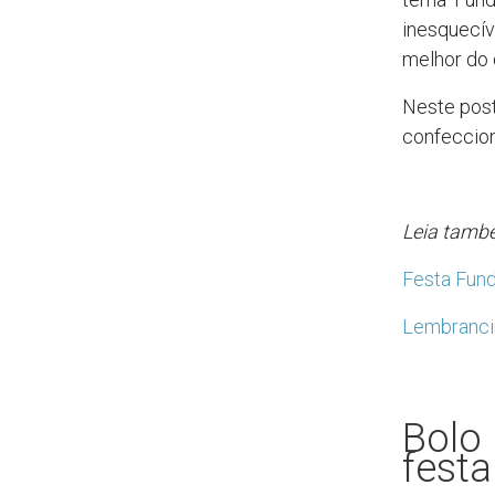
inesquecíve
melhor do 
Neste post
confeccion
Leia tamb
Festa Fund
Lembrancin
Bolo 
festa