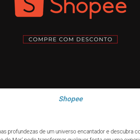
Shopee
nas profundezas de um universo encantador e descubra c
o do Mar’ pode transformar qualquer festa em uma experi