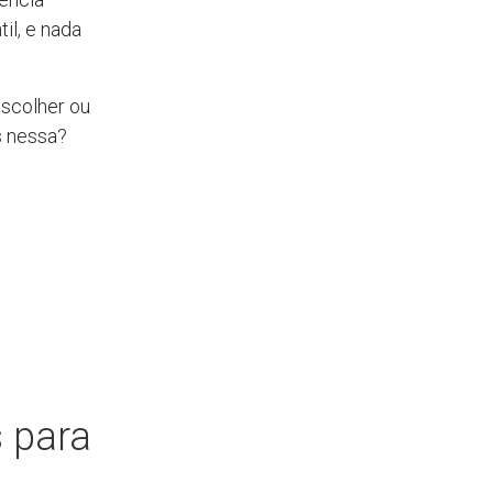
til, e nada
escolher ou
s nessa?
s para