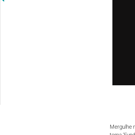
Mergulhe 
tema ‘Fund