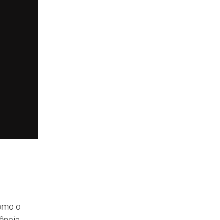
omo o
ência