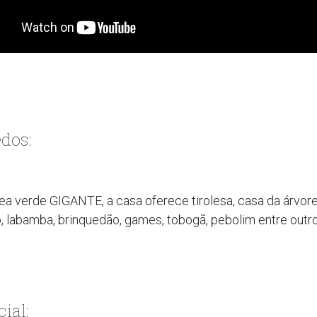
dos:
ea verde GIGANTE, a casa oferece tirolesa, casa da árvore
o, labamba, brinquedão, games, tobogã, pebolim entre outro
ial: