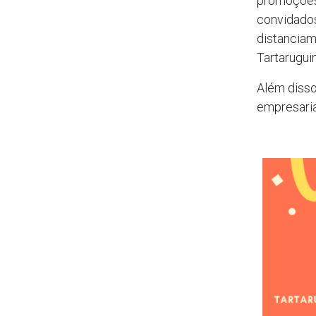
promoções 
convidados
distanciam
Tartaruguin
Além disso
empresaria