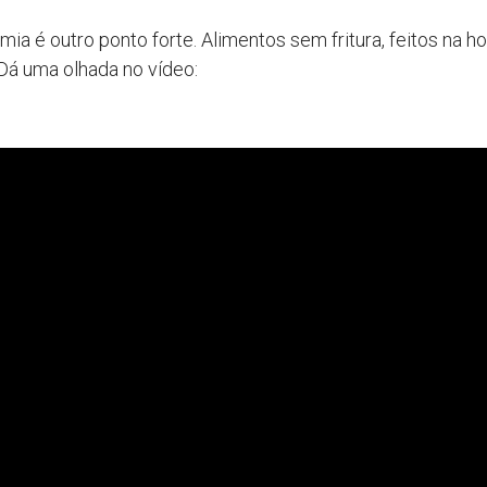
ia é outro ponto forte. Alimentos sem fritura, feitos na h
Dá uma olhada no vídeo: