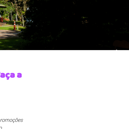
aça a
 promoções
o.