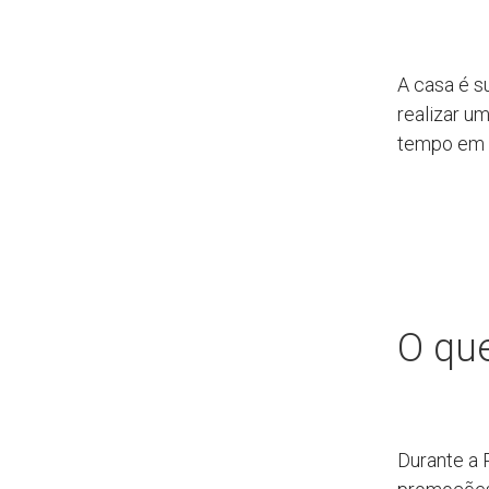
A casa é s
realizar u
tempo em 
O qu
Durante a 