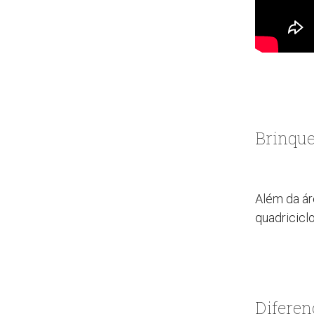
Brinque
Além da ár
quadricicl
Diferenc