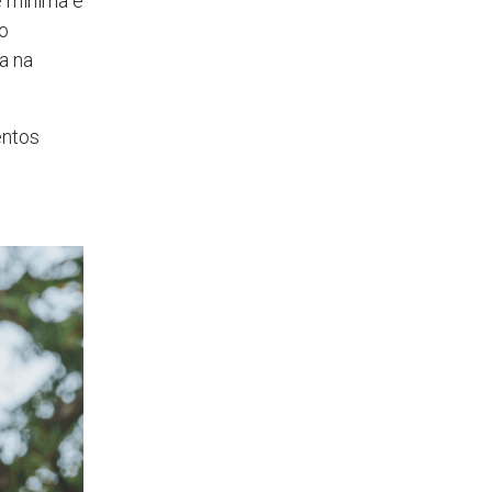
e mínima e
o
a na
entos