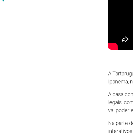
A Tartarug
Ipanema, n
A casa co
legais, com
vai poder 
Na parte d
interativos