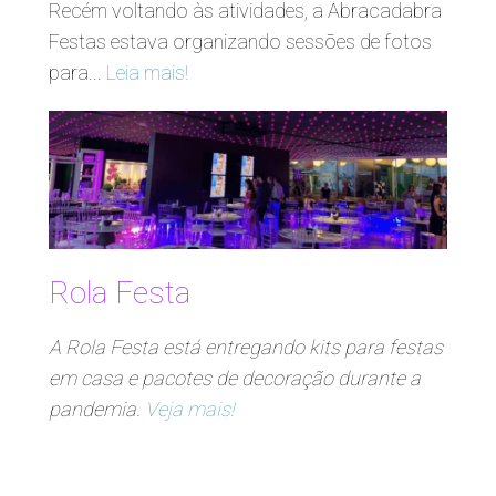
Recém voltando às atividades, a Abracadabra
Festas estava organizando sessões de fotos
para...
Leia mais!
Rola Festa
A Rola Festa está entregando kits para festas
em casa e pacotes de decoração durante a
pandemia.
Veja mais!