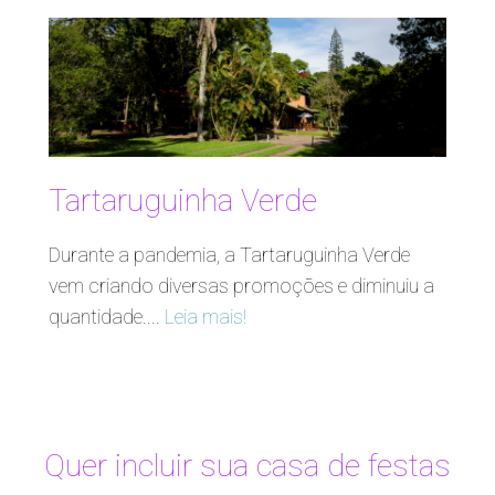
Tartaruguinha Verde
Durante a pandemia, a Tartaruguinha Verde
vem criando diversas promoções e diminuiu a
quantidade....
Leia mais!
Quer incluir sua casa de festas