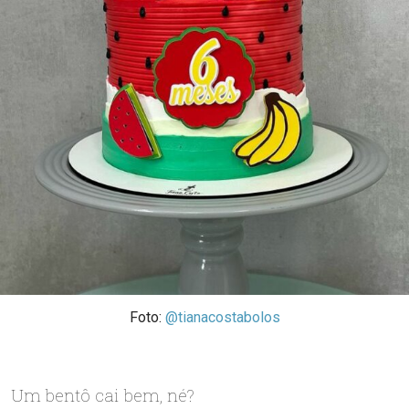
Foto:
@tianacostabolos
Um bentô cai bem, né?