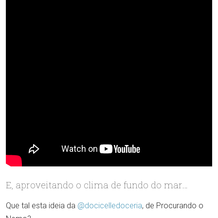
E, aproveitando o clima de fundo do mar…
Que tal esta ideia da
@docicelledoceria
, de Procurando o