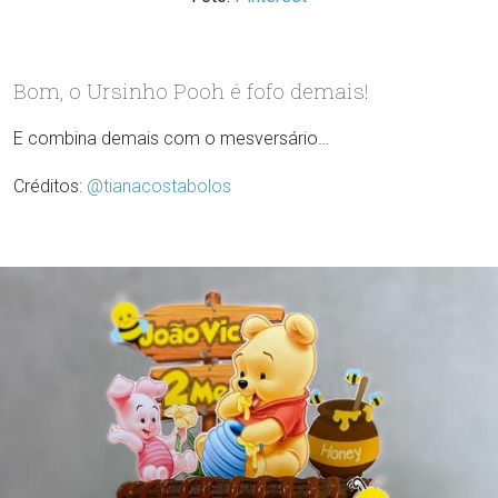
Bom, o Ursinho Pooh é fofo demais!
E combina demais com o mesversário…
Créditos:
@tianacostabolos