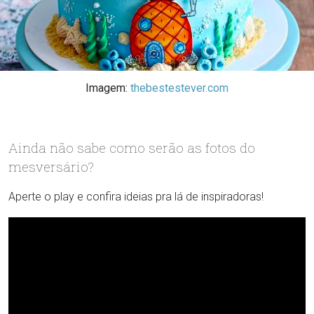
Imagem:
thebestestever.com
Ainda não sabe como serão as fotos do
mesversário?
Aperte o play e confira ideias pra lá de inspiradoras!