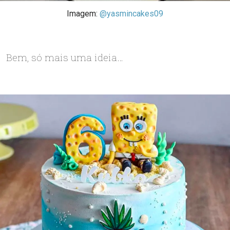
Imagem:
@yasmincakes09
Bem, só mais uma ideia…