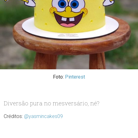
VER O BOLOGUARANÁ NO INSTAGRAM
POWERED BY
Foto:
Pinterest
Diversão pura no mesversário, né?
Créditos:
@yasmincakes09