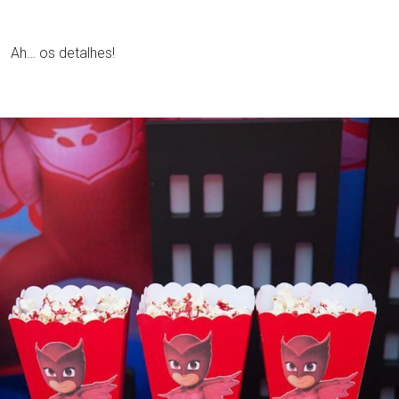
Ah… os detalhes!