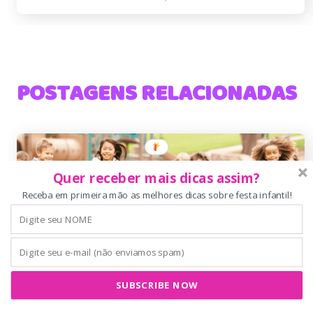
POSTAGENS RELACIONADAS
Quer receber mais dicas assim?
Receba em primeira mão as melhores dicas sobre festa infantil!
SUBSCRIBE NOW
Brincadeiras para festa infantil que
vão fugir do clichê