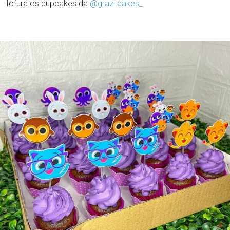
fofura os cupcakes da
@grazi.cakes_