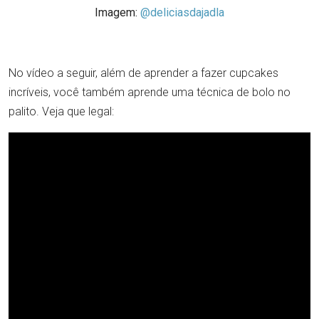
Imagem:
@deliciasdajadla
No vídeo a seguir, além de aprender a fazer cupcakes
incríveis, você também aprende uma técnica de bolo no
palito. Veja que legal: