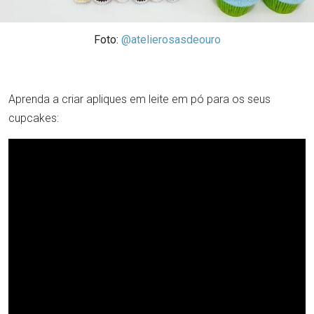
Foto:
@atelierosasdeouro
Aprenda a criar apliques em leite em pó para os seus
cupcakes: