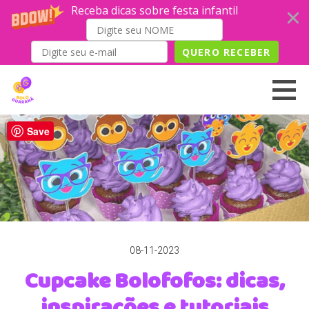
Receba dicas sobre festa infantil
QUERO RECEBER
Skip
to
content
Save
08-11-2023
Cupcake Bolofofos: dicas,
inspirações e tutoriais