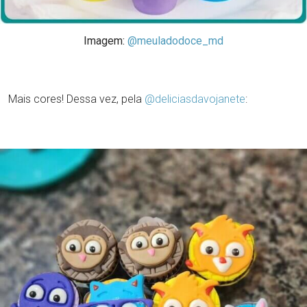
Imagem:
@meuladodoce_md
Mais cores! Dessa vez, pela
@deliciasdavojanete
: