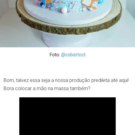
Foto:
@cobertoct
Bom, talvez essa seja a nossa produção predileta até aqui!
Bora colocar a mão na massa também?