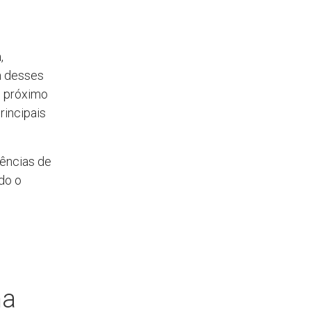
,
m desses
u próximo
rincipais
dências de
do o
na