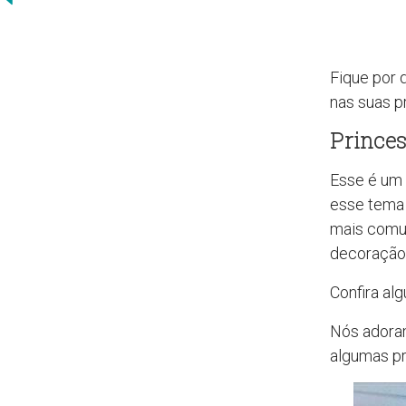
Fique por 
nas suas p
Prince
Esse é um 
esse tema 
mais comum
decoração 
Confira al
Nós adora
algumas pr