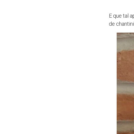
E que tal 
de chantin