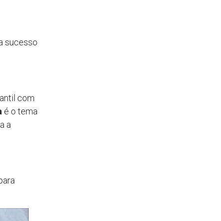
ça sucesso
antil com
a
é o tema
a a
para