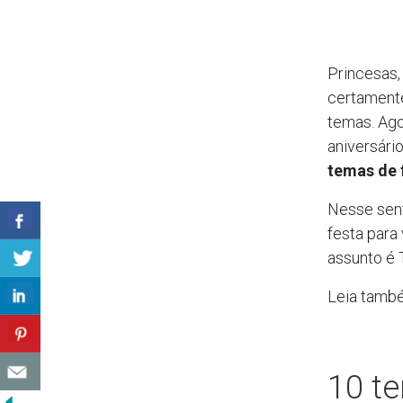
Princesas,
certamente
temas. Ago
aniversári
temas de f
Nesse sent
festa para
assunto é 
Leia tamb
10 te