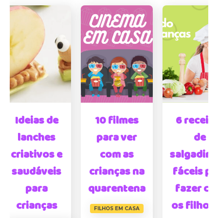
Ideias de
10 filmes
6 receit
lanches
para ver
de
criativos e
com as
salgadin
saudáveis
crianças na
fáceis pa
para
quarentena
fazer c
crianças
os filhos
FILHOS EM CASA