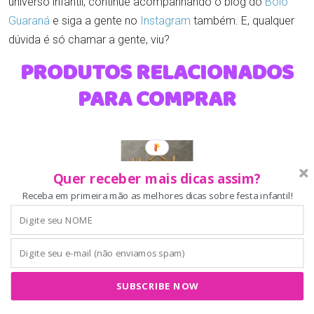
universo infantil, continue acompanhando o blog do
Bolo
Guaraná
e siga a gente no
Instagram
também. E, qualquer
dúvida é só chamar a gente, viu?
PRODUTOS RELACIONADOS
PARA COMPRAR
Quer receber mais dicas assim?
Receba em primeira mão as melhores dicas sobre festa infantil!
Kit 50 Unidades Decoração MDF Dia dos Pais
Lembrancinha | 12 x 10 cm, Suporte para Sonho
SUBSCRIBE NOW
de Valsa, Ferramentas Decorativas, Escola e
Empresa, Base Redonda