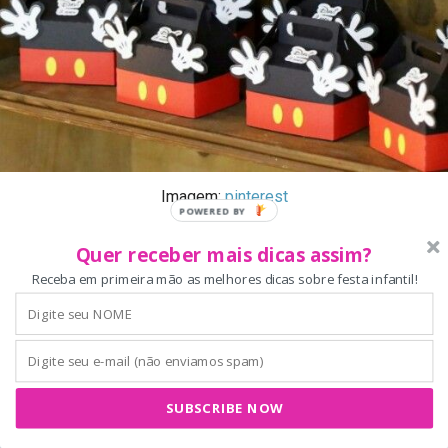
Imagem:
pinterest
Quer receber mais dicas assim?
As lembrancinhas que estimulam os pequenos
Receba em primeira mão as melhores dicas sobre festa infantil!
são as nossas preferidas
SUBSCRIBE NOW