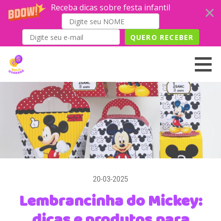
Receba dicas sobre festa infantil
QUERO RECEBER
Skip
to
content
20-03-2025
Lembrancinha do Mickey:
dicas e produtos para