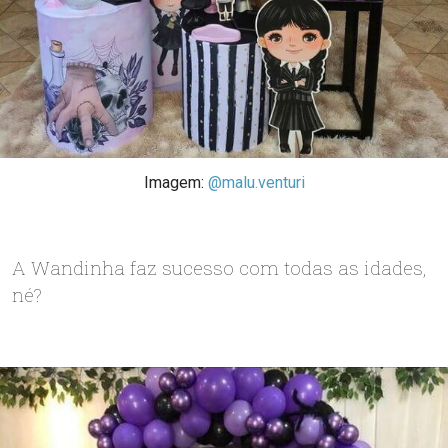
Imagem:
@malu.venturi
A Wandinha faz sucesso com todas as idades,
né?