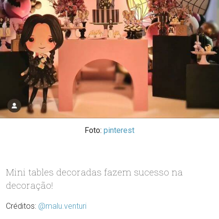
Foto:
pinterest
Mini tables decoradas fazem sucesso na
decoração!
Créditos:
@malu.venturi