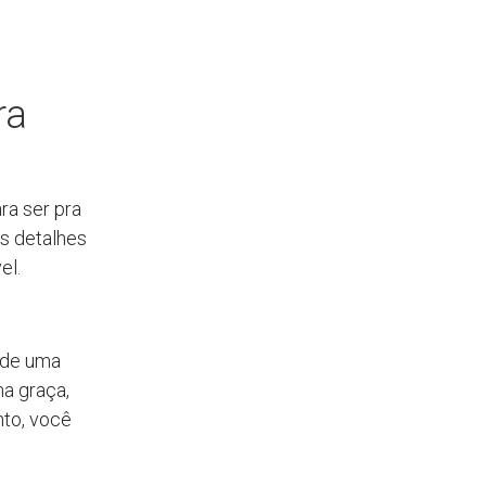
ra
ra ser pra
os detalhes
el.
 de uma
ma graça,
nto, você