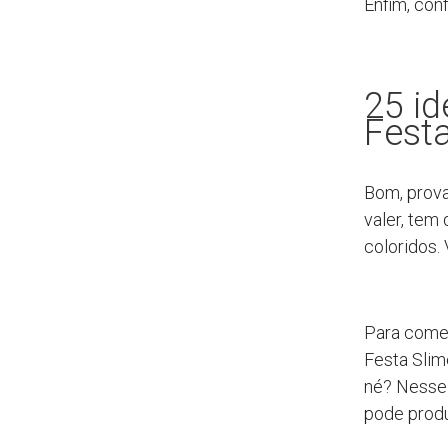
Enfim, con
25 id
Fest
Bom, prova
valer, tem
coloridos. 
Para come
Festa Slim
né? Nesse 
pode prod