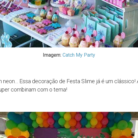
Imagem:
Catch My Party
 neon… Essa decoração de Festa Slime já é um clássico! 
uper combinam com o tema!