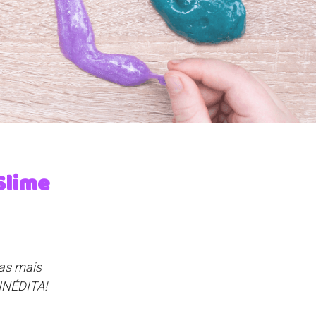
Slime
ias mais
 INÉDITA!