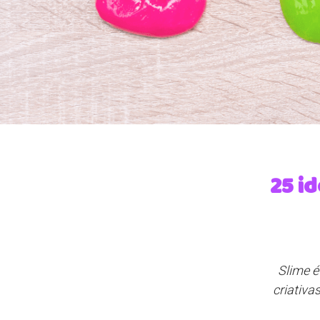
25 i
Slime é
criativa