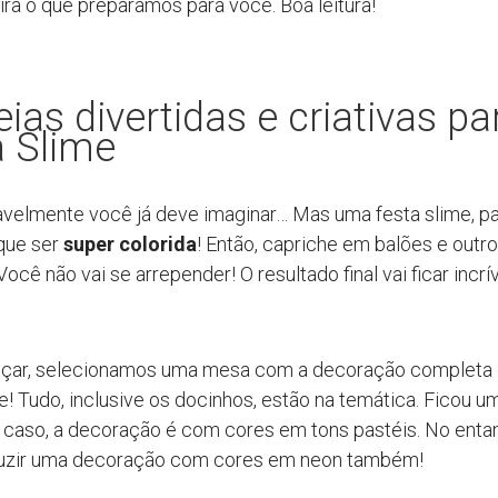
fira o que preparamos para você. Boa leitura!
eias divertidas e criativas pa
a Slime
velmente você já deve imaginar… Mas uma festa slime, pa
 que ser
super colorida
! Então, capriche em balões e outr
Você não vai se arrepender! O resultado final vai ficar incrív
çar, selecionamos uma mesa com a decoração completa
e! Tudo, inclusive os docinhos, estão na temática. Ficou u
caso, a decoração é com cores em tons pastéis. No enta
uzir uma decoração com cores em neon também!