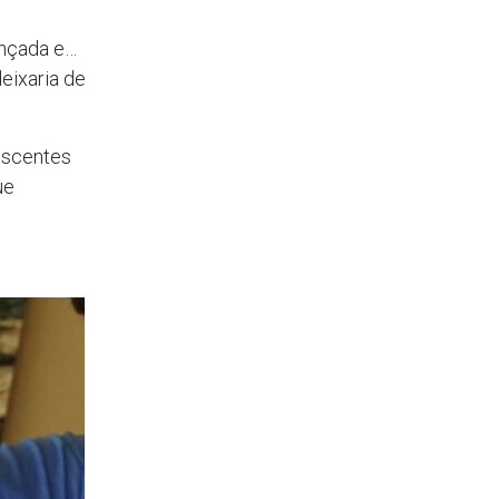
ançada e…
deixaria de
lescentes
ue