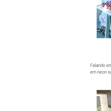
Falando em
em neon s