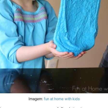
Imagem:
fun at home with kids