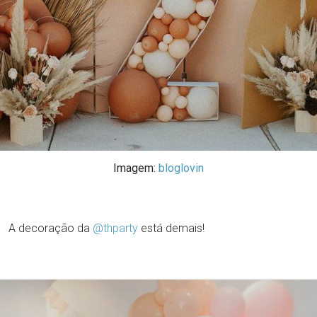
Imagem:
bloglovin
A decoração da
@thparty
está demais!