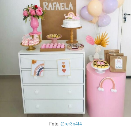
Foto:
@rer3n4t4