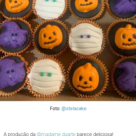
Foto:
@stelacake
A produção da
@madame.duarte
parece deliciosa!