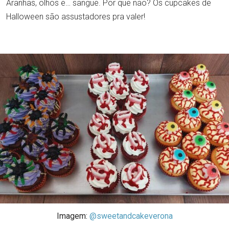
Aranhas, olhos e… sangue. Por que não? Os cupcakes de
Halloween são assustadores pra valer!
Imagem:
@sweetandcakeverona