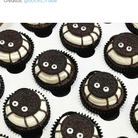
Créditos:
@doces_made