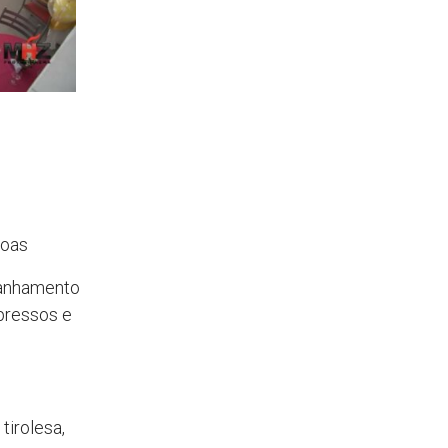
soas
panhamento
mpressos e
tirolesa,