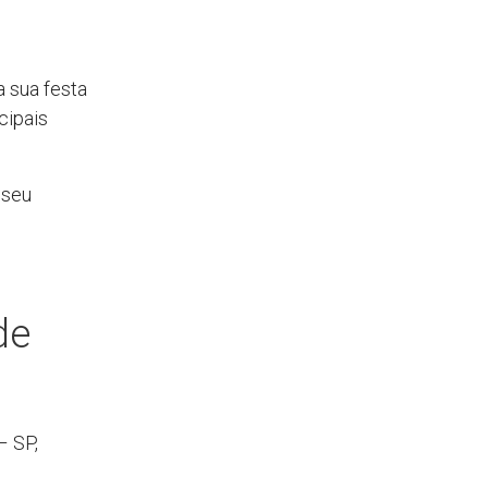
a sua festa
cipais
 seu
de
– SP,