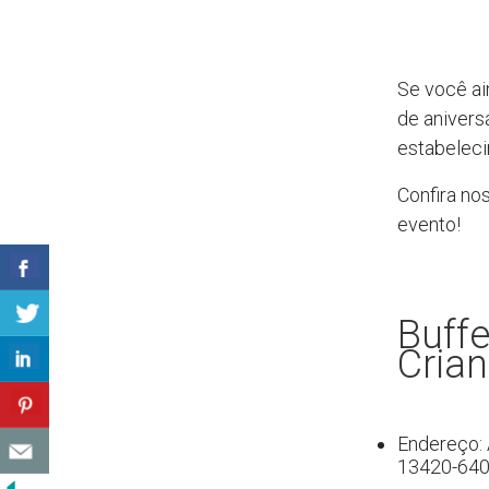
Se você ai
de aniversá
estabeleci
Confira no
evento!
Buffe
Cria
Endereço: 
13420-64