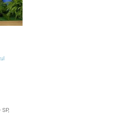
ul
 SP,