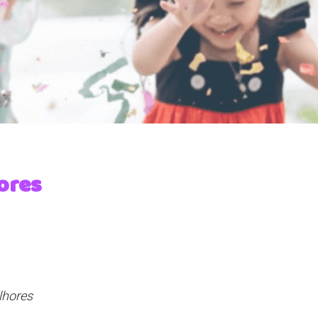
hores
lhores