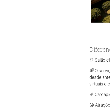
Diferen
🎈 Salão c
🌈 O servi
desde ante
virtuais e 
🎉 Cardápi
😜 Atraçõe