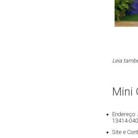
Leia tamb
Mini
Endereço: 
13414-04
Site e Con