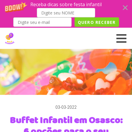
Receba dicas sobre festa infantil
QUERO RECEBER
Skip
to
content
03-03-2022
Buffet Infantil em Osasco:
6 opções para o seu