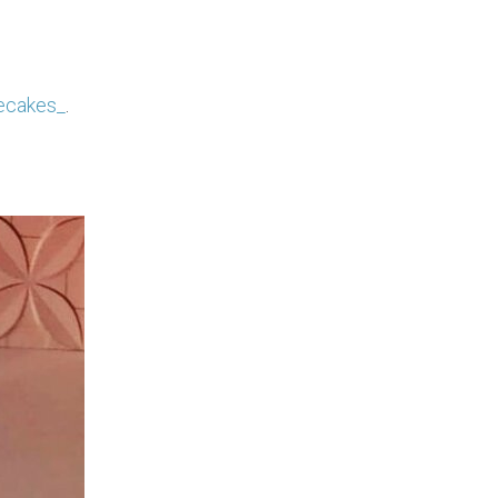
ecakes_
.