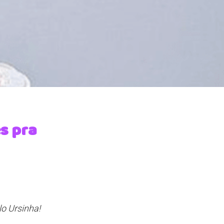
es pra
o Ursinha!
.