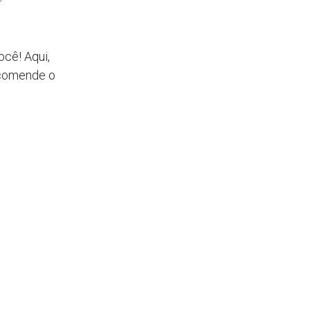
ocê! Aqui,
ncomende o