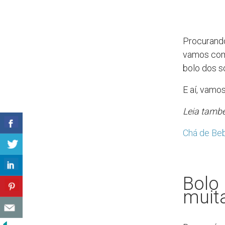
Procurando
vamos comp
bolo dos so
E aí, vamo
Leia tamb
Chá de Beb
Bolo 
muita