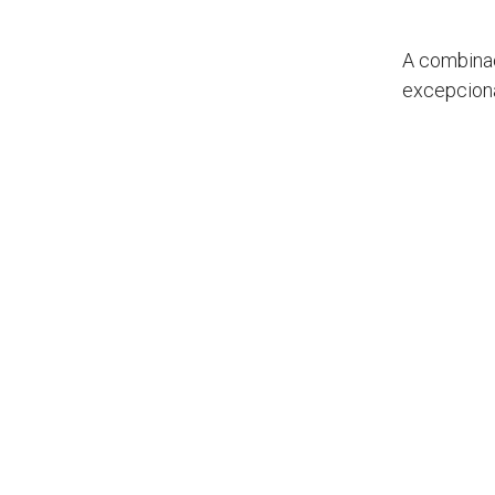
A combinaç
excepciona