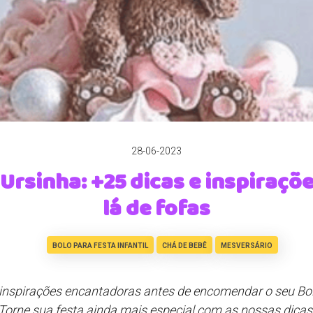
28-06-2023
Ursinha: +25 dicas e inspiraçõ
lá de fofas
BOLO PARA FESTA INFANTIL
CHÁ DE BEBÊ
MESVERSÁRIO
inspirações encantadoras antes de encomendar o seu Bol
Torne sua festa ainda mais especial com as nossas dicas