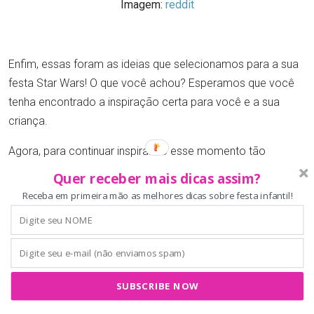
Imagem:
reddit
Enfim, essas foram as ideias que selecionamos para a sua
festa Star Wars! O que você achou? Esperamos que você
tenha encontrado a inspiração certa para você e a sua
criança.
Agora, para continuar inspirando esse momento tão
especial que é preparar uma festa infantil, selecionamos
Quer receber mais dicas assim?
alguns conteúdos do Bolo Guaraná para você conferir:
Receba em primeira mão as melhores dicas sobre festa infantil!
E-book gratuito: Como planejar uma festa infantil?
9 receitas de doce de festa infantil no copinho
SUBSCRIBE NOW
Cardápio festa infantil: receitas para fazer em casa e ideias