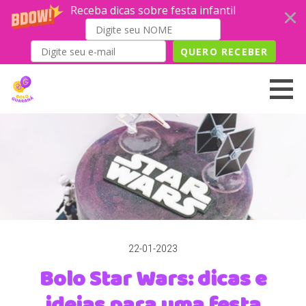
Receba dicas sobre festa infantil
QUERO RECEBER
Skip
to
content
22-01-2023
Bolo Star Wars: dicas e
ideias para uma festa