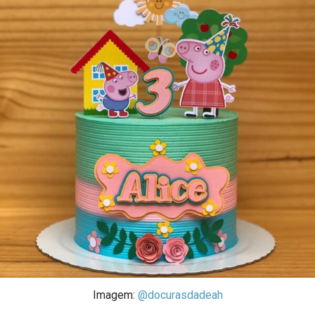
Imagem:
@docurasdadeah