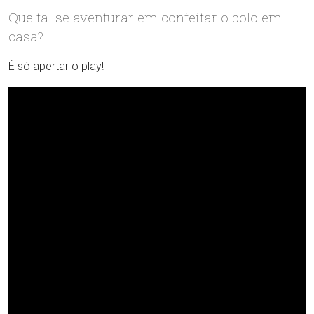
Que tal se aventurar em confeitar o bolo em
casa?
É só apertar o play!