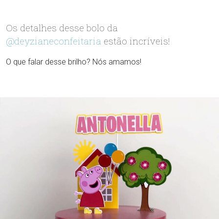
Os detalhes desse bolo da
@deyzianeconfeitaria
estão incríveis!
O que falar desse brilho? Nós amamos!