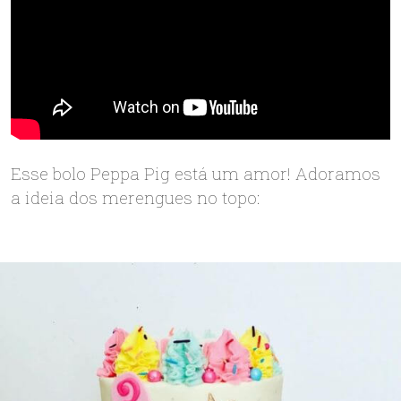
Esse bolo Peppa Pig está um amor! Adoramos
a ideia dos merengues no topo: