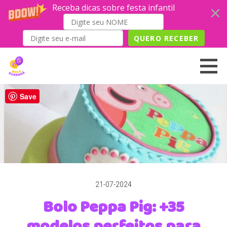
Receba dicas sobre festa infantil
QUERO RECEBER
Skip
to
content
Save
21-07-2024
Bolo Peppa Pig: +35
modelos perfeitos para