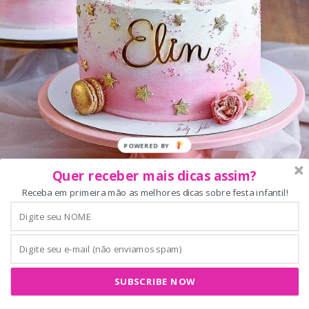
Quer receber mais dicas assim?
Receba em primeira mão as melhores dicas sobre festa infantil!
Imagem:
cakesdecor
Quanto mais colorido seu bolo, mais alegre
SUBSCRIBE NOW
será a decoração