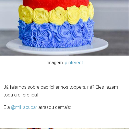
Imagem:
pinterest
Já falamos sobre caprichar nos toppers, né? Eles fazem
toda a diferença!
E a
@mil_acucar
arrasou demais: