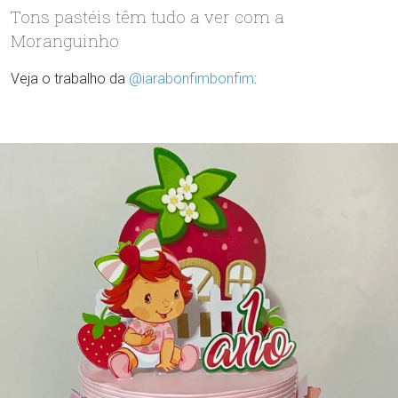
Tons pastéis têm tudo a ver com a
Moranguinho
Veja o trabalho da
@iarabonfimbonfim
: