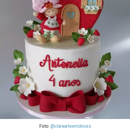
Foto:
@claraarteemdoces