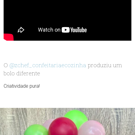
O
@zchef_confeitariaecozinha
produziu um
bolo diferente
Criatividade pura!