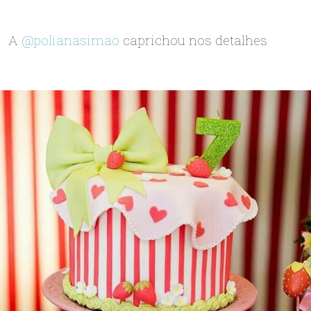
A
@polianasimao
caprichou nos detalhes