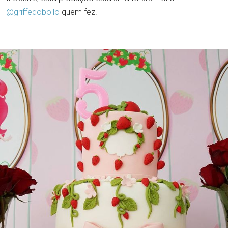
@griffedobollo
quem fez!