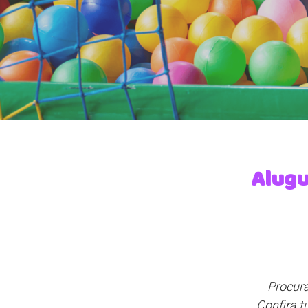
Alugu
Procura
Confira t