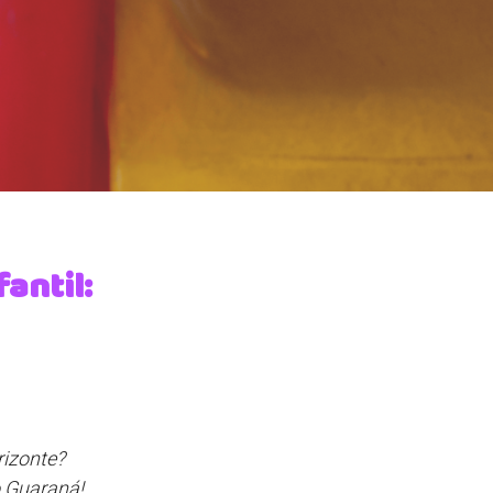
antil:
rizonte?
o Guaraná!