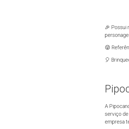
🎉 Possui 
personage
😜 Referên
🎈 Brinque
Pipo
A Pipocand
serviço de 
empresa te