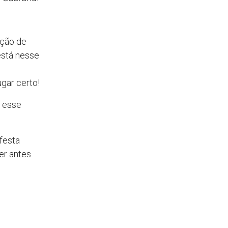
ução de
está nesse
ugar certo!
m esse
festa
er antes
a