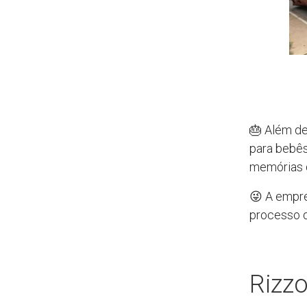
🎂 Além de
para bebê
memórias d
😜 A empre
processo d
Rizz