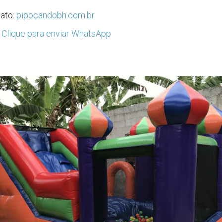
tato:
pipocandobh.com.br
:
Clique para enviar WhatsApp