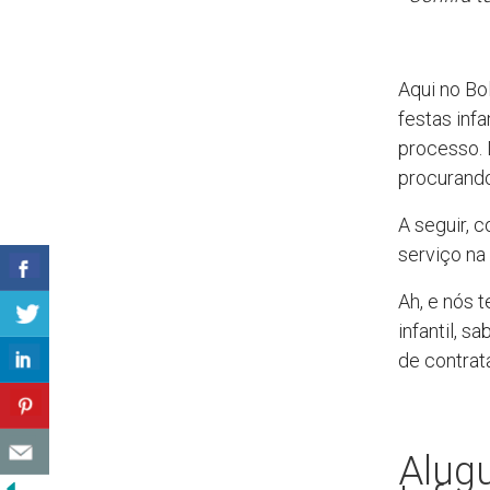
Aqui no Bo
festas inf
processo. 
procurando 
A seguir, 
serviço na 
Ah, e nós 
infantil, sa
de contrata
Alugu