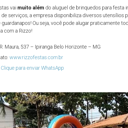
stas vai
muito além
do aluguel de brinquedos para festa in
 de serviços, a empresa disponibiliza diversos utensílios 
e guardanapos! Ou seja, você pode alugar praticamente tod
ta com a Rizzo!
R. Maura, 537 – Ipiranga Belo Horizonte – MG
tato:
www.rizzofestas.com.br
:
Clique para enviar WhatsApp