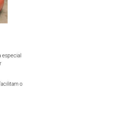
a especial
r
acilitam o