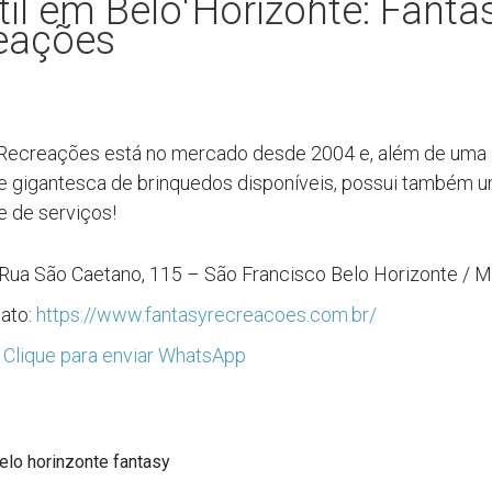
til em Belo Horizonte: Fanta
eações
 Recreações está no mercado desde 2004 e, além de uma
e gigantesca de brinquedos disponíveis, possui também 
e de serviços!
Rua São Caetano, 115 – São Francisco Belo Horizonte / 
tato:
https://www.fantasyrecreacoes.com.br/
:
Clique para enviar WhatsApp