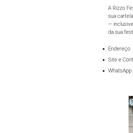
A Rizzo Fe
sua cartela
— inclusiv
da sua fes
Endereço: 
Site e Con
WhatsApp