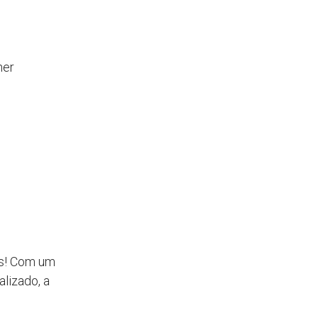
her
os! Com um
alizado, a