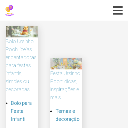
Skip
to
content
Bolo Ursinho
Pooh: ideias
encantadoras
para festas
infantis,
Festa Ursinho
simples ou
Pooh: dicas,
decoradas
inspirações e
mais
Bolo para
Festa
Temas e
Infantil
decoração