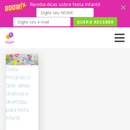
Receba dicas sobre festa infantil
QUERO RECEBER
Skip
to
content
Festa
Pintando o
Sete: ideias
criativas e
divertidas
para festa
infantil