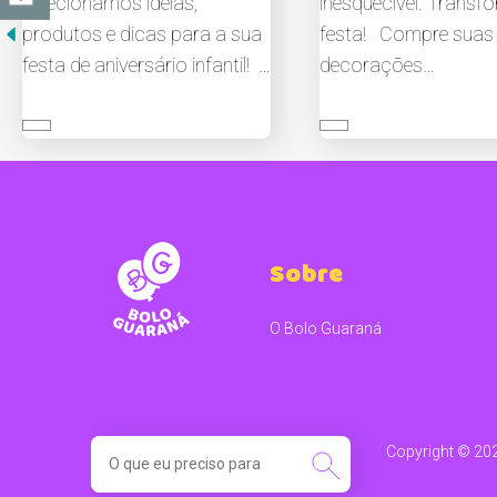
Selecionamos ideias,
inesquecível. Transf
produtos e dicas para a sua
festa! Compre suas
festa de aniversário infantil! …
decorações…
Sobre
O Bolo Guaraná
SEARCH
Copyright ©️ 20
FOR: