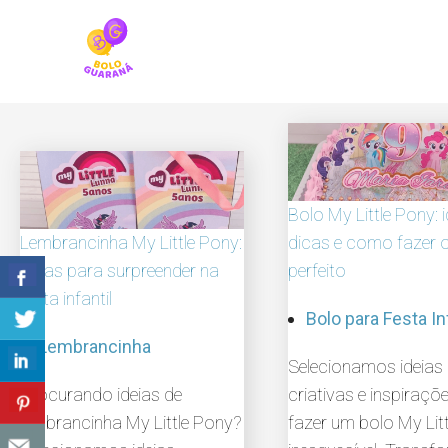
Skip
to
content
Bolo My Little Pony: i
Lembrancinha My Little Pony:
dicas e como fazer 
ideias para surpreender na
perfeito
festa infantil
Bolo para Festa In
Lembrancinha
Selecionamos ideias
Procurando ideias de
criativas e inspiraçõ
lembrancinha My Little Pony?
fazer um bolo My Lit