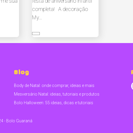
orme sua
festa de aniversário infantil
completa! A decoração
My…
Blog
Body de Natal: onde comprar, ideias e mais
Mesversário Natal: ideias, tutoriais e produtos
Bolo Halloween: 55 ideias, dicas e tutoriais
24 - Bolo Guaraná