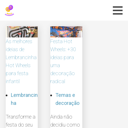
Skip
to
content
As melhores
Festa Hot
ideias de
Wheels: +30
Lembrancinha
ideias para
Hot Wheels
uma
para festa
decoração
infantil
radical
Lembrancin
Temas e
ha
decoração
Transforme a
Ainda não
festa do seu
decidiu como