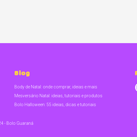
Blog
Body de Natal: onde comprar, ideias e mais
Mesversário Natal: ideias, tutoriais e produtos
Bolo Halloween: 55 ideias, dicas e tutoriais
24 - Bolo Guaraná