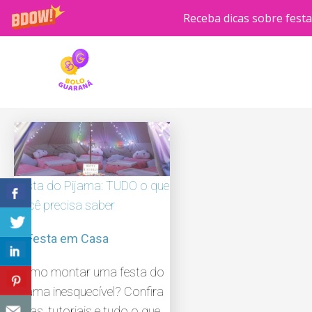
Receba dicas sobre festa 
Skip
to
content
Festa do Pijama: TUDO o que
você precisa saber
Festa em Casa
Como montar uma festa do
pijama inesquecível? Confira
dicas, tutoriais e tudo o que