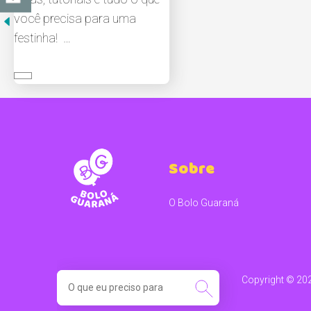
você precisa para uma
festinha! …
Sobre
O Bolo Guaraná
SEARCH
Copyright ©️ 20
FOR: