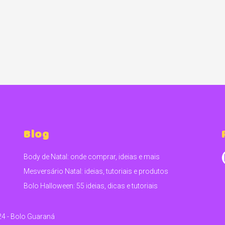
Blog
Body de Natal: onde comprar, ideias e mais
Mesversário Natal: ideias, tutoriais e produtos
Bolo Halloween: 55 ideias, dicas e tutoriais
24 - Bolo Guaraná