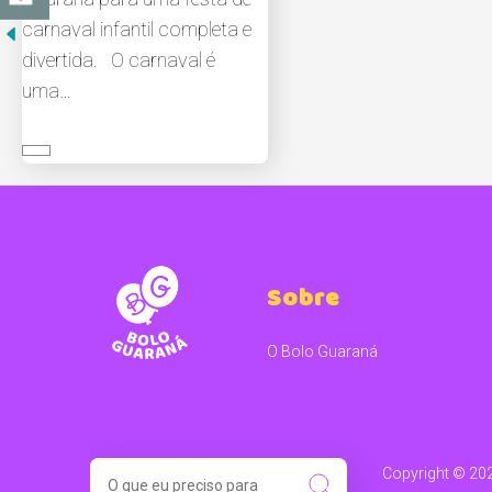
carnaval infantil completa e
divertida. O carnaval é
uma…
Sobre
O Bolo Guaraná
SEARCH
Copyright ©️ 20