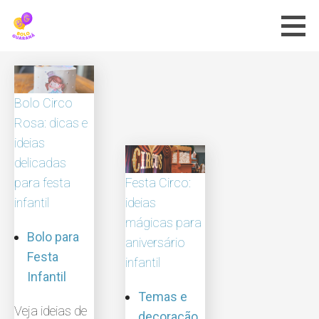
Skip
to
content
Bolo Circo
Rosa: dicas e
ideias
delicadas
para festa
Festa Circo:
infantil
ideias
mágicas para
Bolo para
aniversário
Festa
infantil
Infantil
Temas e
Veja ideias de
decoração