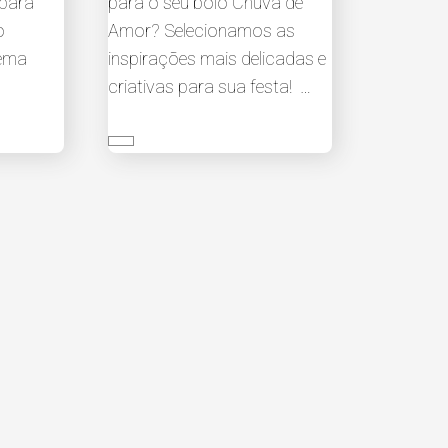
 para
para o seu bolo Chuva de
o
Amor? Selecionamos as
tema
inspirações mais delicadas e
criativas para sua festa! …