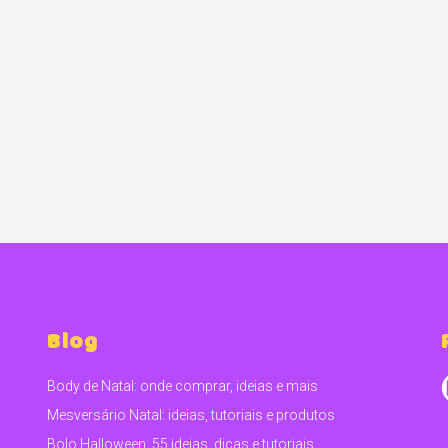
Blog
Body de Natal: onde comprar, ideias e mais
Mesversário Natal: ideias, tutoriais e produtos
Bolo Halloween: 55 ideias, dicas e tutoriais