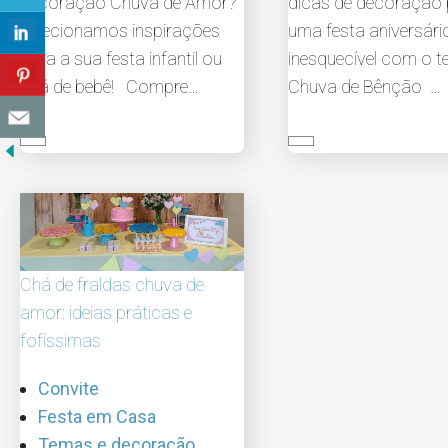
decoração Chuva de Amor?
dicas de decoração
Selecionamos inspirações
uma festa aniversári
para a sua festa infantil ou
inesquecível com o 
chá de bebê! Compre…
Chuva de Bênção …
Chá de fraldas chuva de
amor: ideias práticas e
fofíssimas
Convite
Festa em Casa
Temas e decoração