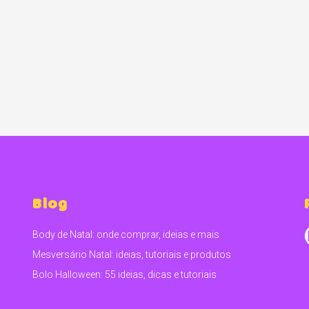
Blog
Body de Natal: onde comprar, ideias e mais
Mesversário Natal: ideias, tutoriais e produtos
Bolo Halloween: 55 ideias, dicas e tutoriais