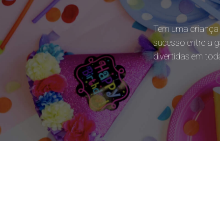
Tem uma criança d
sucesso entre a g
divertidas em tod