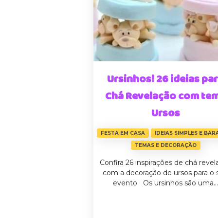
Ursinhos! 26 ideias pa
Chá Revelação com te
Ursos
FESTA EM CASA
IDEIAS SIMPLES E BAR
TEMAS E DECORAÇÃO
Confira 26 inspirações de chá revel
com a decoração de ursos para o 
evento Os ursinhos são uma...