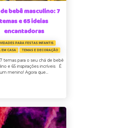
 de bebê masculino: 7
temas e 65 ideias
encantadoras
IVIDADES PARA FESTAS INFANTIS
 EM CASA
TEMAS E DECORAÇÃO
 7 temas para o seu chá de bebê
ino e 65 inspirações incríveis É
um menino! Agora que...