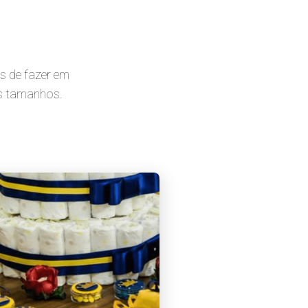
es de fazer em
os tamanhos.