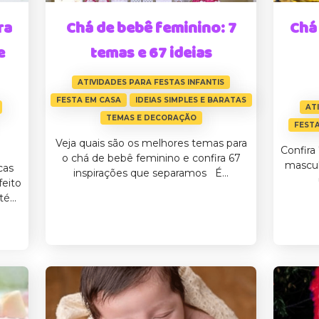
ra
Chá de bebê feminino: 7
Chá
e
temas e 67 ideias
ATIVIDADES PARA FESTAS INFANTIS
FESTA EM CASA
IDEIAS SIMPLES E BARATAS
AT
TEMAS E DECORAÇÃO
FESTA
Veja quais são os melhores temas para
Confira
o chá de bebê feminino e confira 67
mascul
cas
inspirações que separamos É...
feito
é...