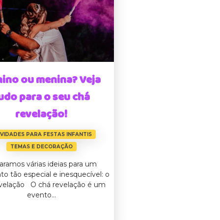
ino ou menina? Veja
udo para o seu chá
revelação!
IVIDADES PARA FESTAS INFANTIS
TEMAS E DECORAÇÃO
aramos várias ideias para um
 tão especial e inesquecível: o
velação O chá revelação é um
evento...