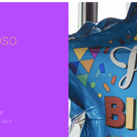
oso
er
cas e