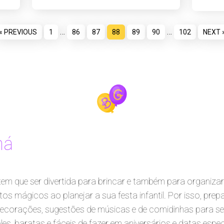
…
…
« PREVIOUS
1
86
87
88
89
90
102
NEXT 
ná
em que ser divertida para brincar e também para organiza
s mágicos ao planejar a sua festa infantil. Por isso, prep
decorações, sugestões de músicas e de comidinhas para serv
es, baratas e fáceis de fazer em aniversários e datas espec