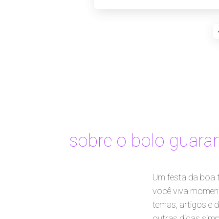
sobre o bolo guara
Um festa da boa t
você viva momento
temas, artigos e 
outras dicas simpl