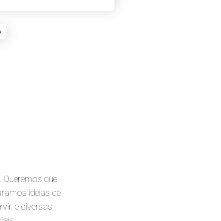
»
r. Queremos que
aramos ideias de
ir, e diversas
iais.