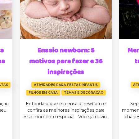
ra
Ensaio newborn: 5
Men
ma
motivos para fazer e 36
t
inspirações
ATAS
ATIVIDADES PARA FESTAS INFANTIS
AT
FILHOS EM CASA
TEMAS E DECORAÇÃO
ação
Entenda o que é o ensaio newborn e
Sep
seu
confira as melhores inspirações para
momento
esse momento especial Você já ouviu...
chá re