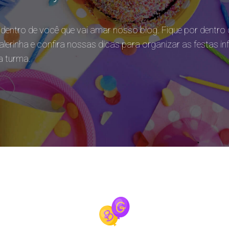
entro de você que vai amar nosso blog. Fique por dentro 
alerinha e confira nossas dicas para organizar as festas in
a turma.