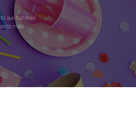
do que faz mais
fantis mais