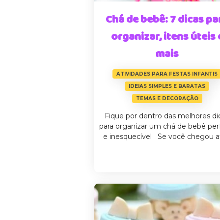
Chá de bebê: 7 dicas pa
organizar, itens úteis 
mais
ATIVIDADES PARA FESTAS INFANTIS
IDEIAS SIMPLES E BARATAS
TEMAS E DECORAÇÃO
Fique por dentro das melhores di
para organizar um chá de bebê per
e inesquecível Se você chegou at